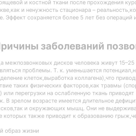
рящевой и костной ткани после прохождения кур
кве,как и ненужность стационара – реальность,ко
е. Эффект сохраняется более 5 лет без операций 
ричины заболеваний позв
а межпозвонковых дисков человека живут 15–25 
вляться проблемы. Т. к. уменьшается потенциал
деление клеток,выработка коллагена),что привод
твие таких физических факторов,как травмы (спо
) или перегрузки на ослабленную ткань приводят 
 В зрелом возрасте имеется длительное дефицит
сков,так и окружающих мышц. Они не выдержив
е которых также приводит к образованию грыж,ч
 образ жизни