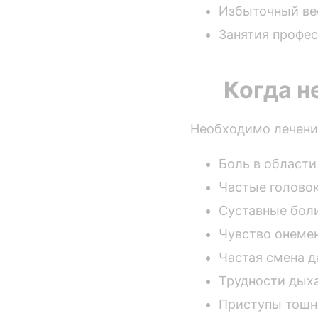
Избыточный ве
Занятия профе
Когда н
Необходимо лечени
Боль в области
Частые голово
Суставные бол
Чувство онемен
Частая смена д
Трудности дых
Приступы тош