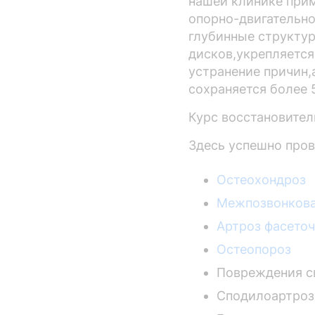
нашей клинике при
опорно-двигательно
глубинные структу
дисков,укрепляется
устранение причин,
сохраняется более 
Курс восстановител
Здесь успешно пров
Остеохондроз
Межпозвонков
Артроз фасеточ
Остеопороз
Повреждения с
Сподилоартроз