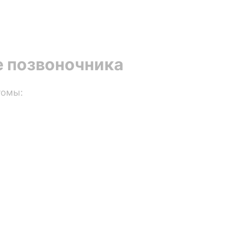
е позвоночника
томы: