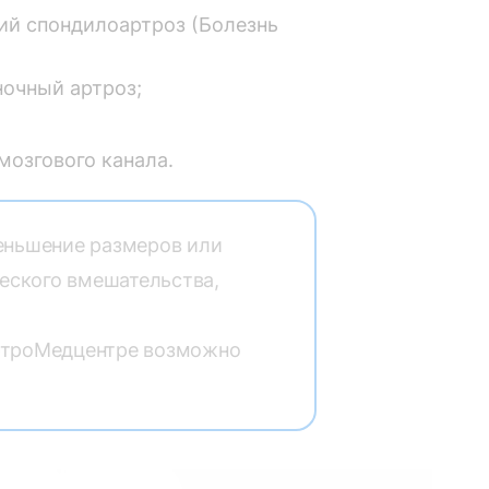
й спондилоартроз (Болезнь
очный артроз;
мозгового канала.
еньшение размеров или
еского вмешательства,
ртроМедцентре возможно