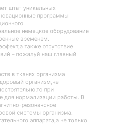
ает штат уникальных
нновационные программы
ционного
нальное немецкое оборудование
еренные временем.
ффект,а также отсутствие
твий – пожалуй наш главный
ств в тканях организма
здоровый организм,не
остоятельно,то при
е для нормализации работы. В
агнитно-резонансное
ровой системы организма.
ательного аппарата,а не только