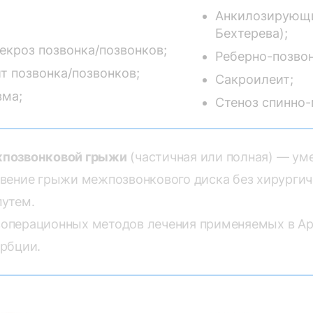
Анкилозирующи
Бехтерева);
екроз позвонка/позвонков;
Реберно-позвон
 позвонка/позвонков;
Сакроилеит;
вма;
Стеноз спинно-
жпозвонковой грыжи
(частичная или полная) — ум
вение грыжи межпозвонкового диска без хирургич
путем.
операционных методов лечения применяемых в А
рбции.