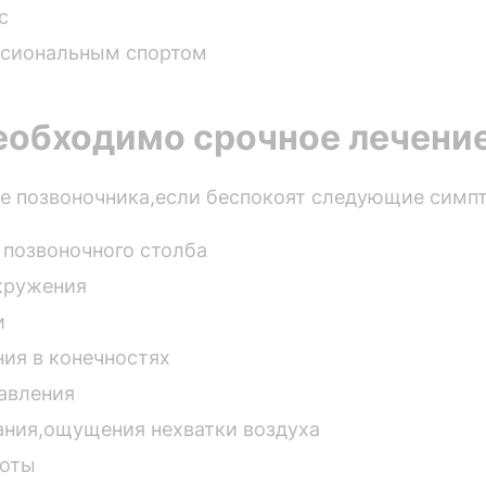
с
ссиональным спортом
еобходимо срочное лечени
е позвоночника,если беспокоят следующие симп
 позвоночного столба
кружения
и
ия в конечностях
авления
ания,ощущения нехватки воздуха
ноты