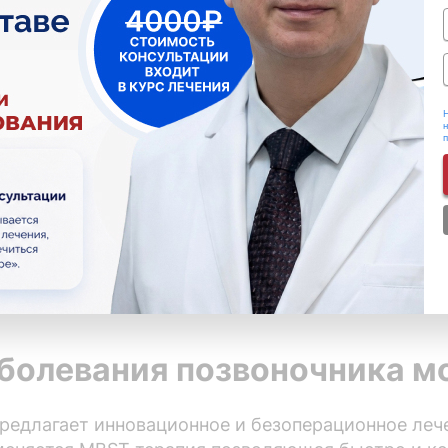
 фармакопунктура
ьная фармакопунктура с гиалуроновой кислотой
ьные блокады
Н
н
ектронейромиостимуляция
 области позвоночника (безинъекционная мезот
ование
дной кинезиологии
пия
аболевания позвоночника м
едлагает инновационное и безоперационное лече