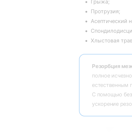
Грыжа;
Протрузия;
Асептический н
Спондилодисцит
Хлыстовая тра
Резорбция ме
полное исчезно
естественным 
С помощью без
ускорение резо