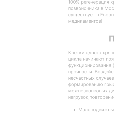
100% регенерация х
позвоночника в Мос
существует в Европ
медикаментов!
П
Клетки одного хрящ
цикла начинают поя
функционирования (
прочности. Воздейс
несчастных случаев
формированию грыж.
межпозвонковых ди
нагрузок,повторени
Малоподвижный