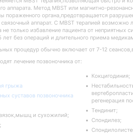
меняется MBST терапия,позволяющая быстро и к
го аппарата. Метод MBST или магнитно-резонансн
ры пораженного органа,предотвращается разруш
 связочный аппарат. С MBST терапией возможно 
а не только избавление пациента от неприятных 
5 лет без операций и длительного приема медика
ьных процедур обычно включает от 7-12 сеансов,в
одят лечение позвоночника от:
Кокцигодиния;
ая грыжа
Нестабильност
вертебропласти
ных суставов позвоночника
регенерация по
Тендинит;
вязок,мышц и сухожилий;
Спондилез;
;
Спондилолисте