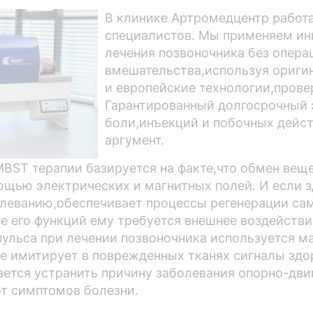
В клинике Артромедцентр работ
специалистов. Мы применяем и
лечения позвоночника без опера
вмешательства,используя ориги
и европейские технологии,пров
Гарантированный долгосрочный э
боли,инъекций и побочных дейс
аргумент.
BST терапии базируется на факте,что обмен веще
ощью электрических и магнитных полей. И если 
леванию,обеспечивает процессы регенерации сам
е его функций ему требуется внешнее воздействи
пульса при лечении позвоночника используется м
е имитирует в поврежденных тканях сигналы здо
ается устранить причину заболевания опорно-двиг
от симптомов болезни.