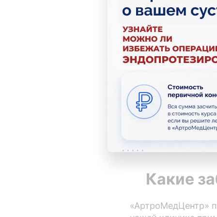
Лекарственная
Паравертебрал
Паравертебрал
MBST-терапия
Чрескожная эл
Электропорация
Кинезиотейпир
Сеансы прикла
Коллагенотера
Какие з
«АртроМедЦентр» пр