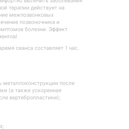
омфортно вылечить заболевания
ой терапии действует на
ение межпозвонковых
лечение позвоночника и
симптомов болезни. Эффект
ментов!
ремя сеанса составляет 1 час.
ь металлоконструкции после
ки (а также ускоренная
сле вертебропластики);
з;