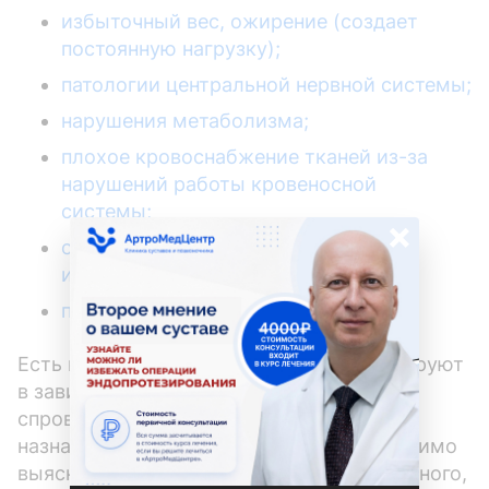
избыточный вес, ожирение (создает
постоянную нагрузку);
патологии центральной нервной системы;
нарушения метаболизма;
плохое кровоснабжение тканей из-за
нарушений работы кровеносной
системы;
×
ослабленная иммунная система,
иммунодефицитные состояния;
переохлаждения.
Есть виды артрита, которые классифицируют
в зависимости от факторов,
спровоцировавших их появление. Чтобы
назначить правильную терапию, необходимо
выяснить какой конкретно артрит у больного,