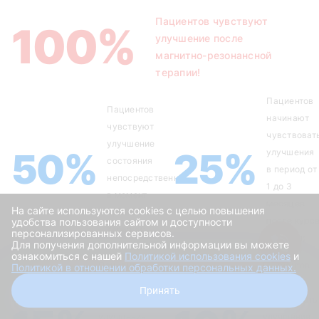
Пациентов чувствуют
100%
улучшение после
магнитно-резонансной
терапии!
Пациентов
Пациентов
начинают
чувствуют
чувствоват
улучшение
50%
25%
улучшения
состояния
в период от
непосредственно
1 до 3
в момент
месяцев
На сайте используются cookies с целью повышения
проведения
после курс
удобства пользования сайтом и доступности
терапии;
персонализированных сервисов.
лечения;
Для получения дополнительной информации вы можете
ознакомиться с нашей
Политикой использования cookies
и
Пациентов
Пациентов
Политикой в отношении обработки персональных данных.
начинают
начинают
Получить скидку
Принять
чувствовать
чувствовать
улучшения
улучшения