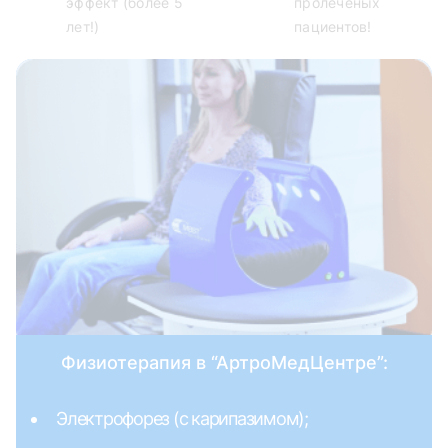
эффект (более 5
пролеченых
лет!)
пациентов!
Физиотерапия в “АртроМедЦентре”:
Электрофорез (с карипазимом);