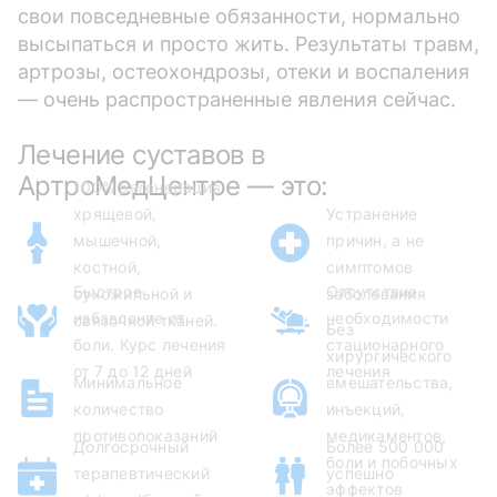
свои повседневные обязанности, нормально
высыпаться и просто жить. Результаты травм,
артрозы, остеохондрозы, отеки и воспаления
— очень распространенные явления сейчас.
Лечение суставов в
АртроМедЦентре — это:
100% регенерация
хрящевой,
Устранение
мышечной,
причин, а не
костной,
симптомов
Быстрое
Отсутствие
сухожильной и
заболевания
избавление от
необходимости
связочной тканей.
Без
боли. Курс лечения
стационарного
хирургического
от 7 до 12 дней
лечения
Минимальное
вмешательства,
количество
инъекций,
противопоказаний
медикаментов,
Долгосрочный
Более 500 000
боли и побочных
терапевтический
успешно
эффектов