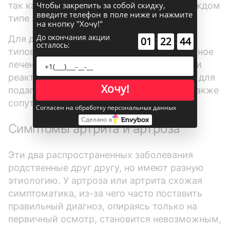
Чтобы закрепить за собой скидку,
так как методы лечения суставов при каждом
введите телефон в поле ниже и нажмите
типе заболевания очень отличаются.
на кнопку "Хочу!"
До окончания акции
Для дегенеративного или инфекционного
:
:
01
22
43
осталось:
типов артрита используется только местное
лечение суставов, для ревматоидного или
реактивного нужен курс антибиотиков, а для
Хочу!
подагры – лечение мочевой системы, а также
сопутствующих заболеваний.
Согласен на обработку персональных данных
Сделано в
Симптомы артрита и артроза
Эти два распространенных заболевания
родственные друг другу, но имеют разную
этиологию. У артроза или артрита схожая
симптоматика, из-за чего часто поставить
правильный диагноз, опираясь только на
первичный осмотр, становится невозможным,