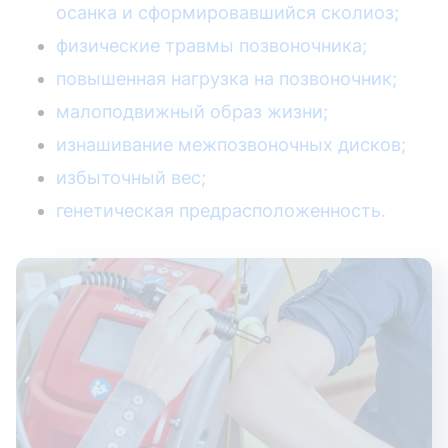
осанка и сформировавшийся сколиоз;
физические травмы позвоночника;
повышенная нагрузка на позвоночник;
малоподвижный образ жизни;
изнашивание межпозвоночных дисков;
избыточный вес;
генетическая предрасположенность.