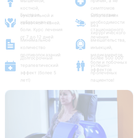
мышечной,
причин, а не
костной,
симптомов
Быстрое
Отсутствие
сухожильной и
заболевания
избавление от
необходимости
связочной тканей.
Без
боли. Курс лечения
стационарного
хирургического
от 7 до 12 дней
лечения
Минимальное
вмешательства,
количество
инъекций,
противопоказаний
медикаментов,
Долгосрочный
Более 500 000
боли и побочных
терапевтический
успешно
эффектов
эффект (более 5
пролеченых
лет!)
пациентов!