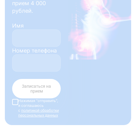
прием 4 000
рублей.
Имя
Номер телефона
Записаться на
прием
Нажимая "отправить",
я соглашаюсь
с
политикой обработки
персональных данных