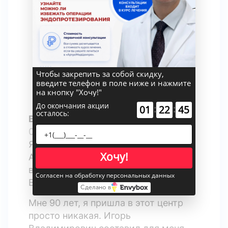
Чтобы закрепить за собой скидку,
введите телефон в поле ниже и нажмите
на кнопку "Хочу!"
До окончания акции
:
:
01
22
44
осталось:
ВАЛЕНТИНА НИКОЛАЕВНА
06 апреля 2026 года
Я благодарю весь коллектив
Хочу!
АртроМедЦентр, который
возглавляет Китаев Игорь
Согласен на обработку персональных данных
Владимирович.
Сделано в
Мне 90 лет, я пришла в этот центр
просто никакая. Игорь