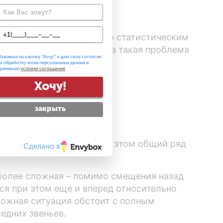
я. Традиционно, согласно статистическим
сть немало случаев, когда такая проблема
ажимая на кнопку "
Хочу!
", я даю свое согласие
а обработку моих персональных данных и
принимаю
условия соглашения
Хочу!
закрыть
но двух соседних, но при этом общий ряд
Сделано в
 более сложная – помимо смещения назад
ся при этом еще и вперед относительно
ложная ситуация обстоит с полным
едних звеньев.