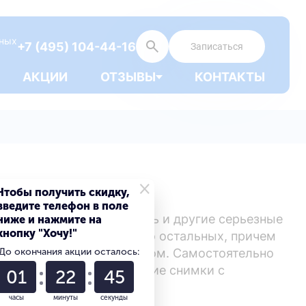
дных
+7 (495) 104-44-16
Записаться
АКЦИИ
ОТЗЫВЫ
КОНТАКТЫ
×
Чтобы получить скидку,
введите телефон в поле
ного всем сколиоза, есть и другие серьезные
ниже и нажмите на
кнопку "Хочу!"
ем позвонка относительно остальных, причем
листезом и антеролистезом. Самостоятельно
До окончания акции осталось:
спользуются рентгеновские снимки с
01
22
44
часы
минуты
секунды