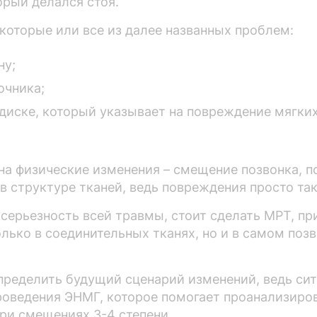
орый делался стоя.
которые или все из далее названных проблем:
ну;
очника;
иске, который указывает на повреждение мягких
на физические изменения – смещение позвонка, п
в структуре тканей, ведь повреждения просто так
и серьезность всей травмы, стоит сделать МРТ, 
лько в соединительных тканях, но и в самом поз
определить будущий сценарий изменений, ведь си
роведения ЭНМГ, которое помогает проанализиро
ри смещениях 3-4 степени.