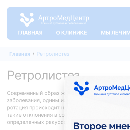
ГЛАВНАЯ
О КЛИНИКЕ
МЫ ЛЕЧИ
Главная
Ретролистез
Ретролистез
Современный образ жизни нередко сказывается
заболевания, одним из которых является ретр
ротация происходит назад от общего ряда поз
такие отклонения в состоянии позвоночника в
определенных ракурсов.