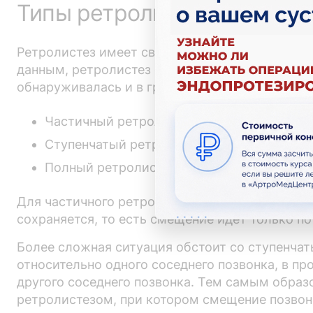
Типы ретролистеза
Ретролистез имеет свои вариации, определени
данным, ретролистез обычно встречается в дву
обнаруживалась и в грудном отделе. Всего рет
Частичный ретролистез;
Ступенчатый ретролистез;
Полный ретролистез.
Для частичного ретролистеза характерно смещ
сохраняется, то есть смещение идет только по
Более сложная ситуация обстоит со ступенчат
относительно одного соседнего позвонка, в п
другого соседнего позвонка. Тем самым образ
ретролистезом, при котором смещение позвонк