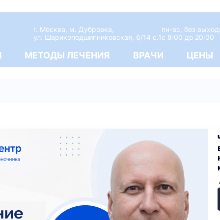
г. Москва, м. Дубровка,
пн-вс, без выхо
ул. Шарикоподшипниковская, 6/14 с.1
c 8:00 до 20:00
М
МЕТОДЫ ЛЕЧЕНИЯ
ВРАЧИ
ЦЕНЫ
 негативно на здоровье человека. Помимо извест
олистез. Эта проблема характеризуется смещени
вонков, в этом заключается разница между ретро
ыявить очень сложно, а потому для диагностики и