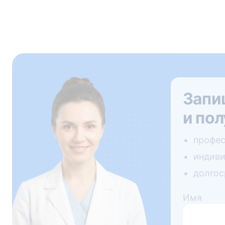
Запи
и пол
профес
индиви
долгос
Имя