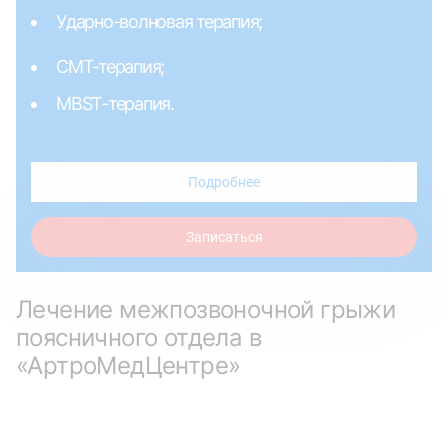
Ударно-волновая терапия;
СМТ-терапия;
MBST-терапия.
Подробнее
Записаться
Лечение межпозвоночной грыжи
поясничного отдела в
«АртроМедЦентре»