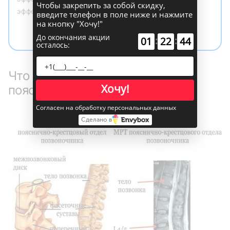
Чтобы закрепить за собой скидку,
эффектов.“
введите телефон в поле ниже и нажмите
на кнопку "Хочу!"
Доктор Ульрих Фробергер
До окончания акции
:
:
01
22
43
осталось:
Что такое грыжа позвоночника
Хочу!
поясничного отдела?
Согласен на обработку персональных данных
Сделано в