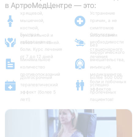
в АртроМедЦентре — это:
100% регенерация
хрящевой,
Устранение
мышечной,
причин, а не
костной,
симптомов
Быстрое
Отсутствие
сухожильной и
заболевания
избавление от
необходимости
связочной тканей.
Без
боли. Курс лечения
стационарного
хирургического
от 7 до 12 дней
лечения
Минимальное
вмешательства,
количество
инъекций,
противопоказаний
медикаментов,
Долгосрочный
Более 500 000
боли и побочных
терапевтический
успешно
эффектов
эффект (более 5
пролеченых
лет!)
пациентов!