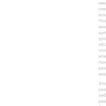
нев
спе
иск
Поэ
ана
щит
уро
обс
что
или
пон
раз
ана
Это
раз
либ
рев