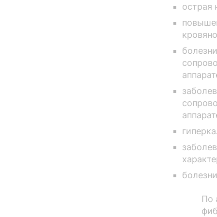
острая 
повышен
кровяно
болезн
сопров
аппарат
заболев
сопрово
аппарат
гиперка
заболев
характе
болезни
По 
фиб