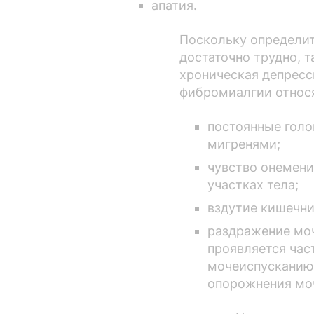
апатия.
Поскольку определи
достаточно трудно, 
хроническая депресс
фибромиалгии относя
постоянные голо
мигренями;
чувство онемени
участках тела;
вздутие кишечни
раздражение моч
проявляется ча
мочеиспусканию
опорожнения моч