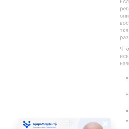
Есл
рев
они
вос
тка
раз
Что
иск
наз
×