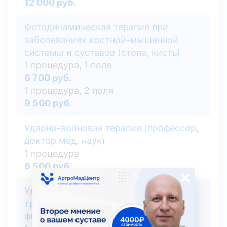
12 000 руб.
Фотодинамическая терапия
при
заболеваниях костной-мышечной
системы и суставов (стопа, кисть)
1 процедура, 1 поле
6 700 руб.
1 процедура, 2 поля
9 500 руб.
Ударно-волновая терапия
(профессор,
доктор мед. наук)
1 процедура
6 500 руб.
×
Ударно-волновая терапия
(врач
травматолог-ортопед, врач
физиотерапевт)