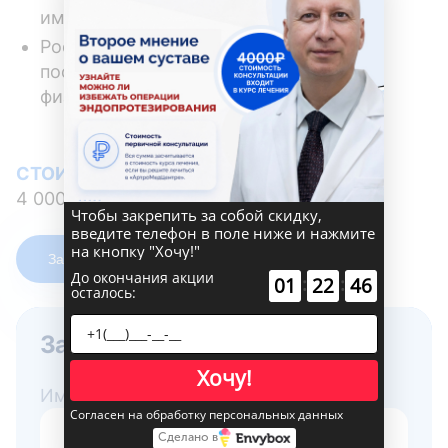
им. И.М. Сеченова, 1989г.
Российская медицинская академия
последипломного образования по
физиотерапии 1998г.
СТОИМОСТЬ ПРИЁМА
4 000 рублей
Чтобы закрепить за собой скидку,
введите телефон в поле ниже и нажмите
на кнопку "Хочу!"
Записаться на приём
До окончания акции
:
:
01
22
45
осталось:
Записаться на прием
Хочу!
Имя
Согласен на обработку персональных данных
Сделано в