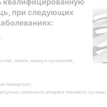
ь квалифицированную
ь, при следующих
заболеваниях:
;
стей, связок, мышц и сухожилий;
ый периартрит;
псульно-связочного аппарата плечевого сустава;