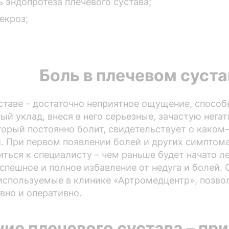
 эндопротеза плечевого сустава;
екроз;
Боль в плечевом суста
ставе – достаточно неприятное ощущение, способ
й уклад, внеся в него серьезные, зачастую нега
оторый постоянно болит, свидетельствует о каком
. При первом появлении болей и других симптомах
ться к специалисту – чем раньше будет начато ле
спешное и полное избавление от недуга и болей.
используемые в клинике «Артромедцентр», позво
но и оперативно.
ие плечевого сустава – пр