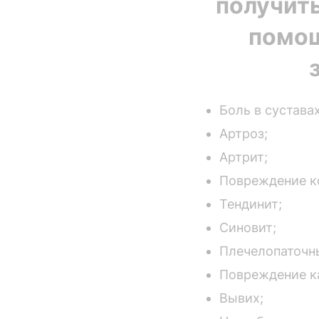
получит
помощ
Боль в суставах
Артроз;
Артрит;
Повреждение ко
Тендинит;
Синовит;
Плечелопаточн
Повреждение ка
Вывих;