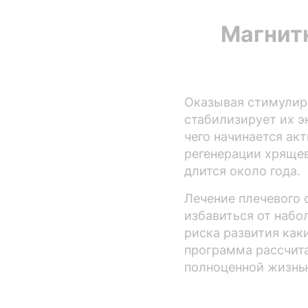
Магнит
Оказывая стимулир
стабилизирует их э
чего начинается ак
регенерации хрящев
длится около года.
Лечение плечевого 
избавиться от набо
риска развития как
программа рассчита
полноценной жизнью