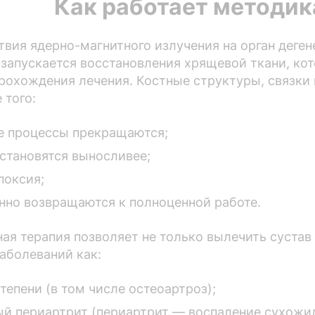
Как работает методик
твия ядерно-магнитного излучения на орган деге
 запускается восстановления хрящевой ткани, кот
прохождения лечения. Костные структуры, связки
 того:
е процессы прекращаются;
 становятся выносливее;
поксия;
нно возвращаются к полноценной работе.
ая терапия позволяет не только вылечить сустав
заболеваний как:
тепени (в том числе остеоартроз);
й периартрит (периартрит — воспаление сухожил