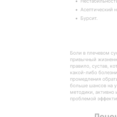
Нестабильность
Асептический н
Бурсит.
Боли в плечевом су
привычный жизненны
правило, сустав, к
какой-либо болезни
промедления обрати
больше шансов на у
методики, активно 
проблемой эффектив
Лечен