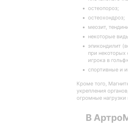
остеопороз;
остеохондроз;
меозит, тендин
некоторые вид
эпикондилит (в
при некоторых 
игрока в гольф»
спортивные и 
Кроме того, Магнит
укрепления органов
огромные нагрузки 
В Артро