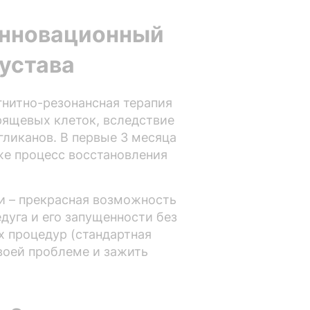
инновационный
сустава
нитно-резонансная терапия
рящевых клеток, вследствие
гликанов. В первые 3 месяца
же процесс восстановления
и – прекрасная возможность
дуга и его запущенности без
х процедур (стандартная
своей проблеме и зажить