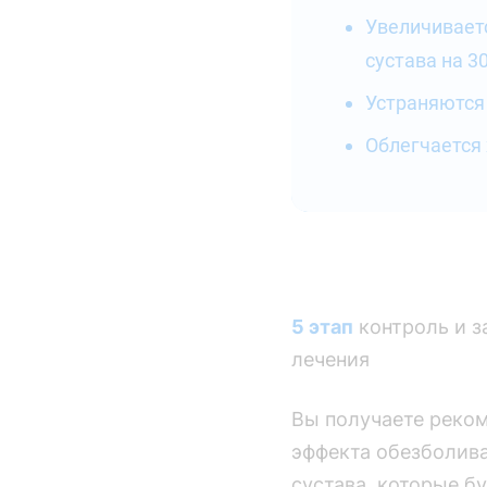
Увеличивает
сустава на 3
Устраняются
Облегчается
5 этап
контроль и з
лечения
Вы получаете реко
эффекта обезболива
сустава, которые б