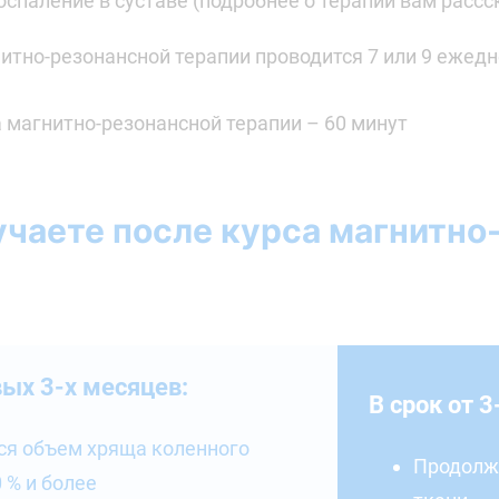
оспаление в суставе (подробнее о терапии вам рассс
итно-резонансной терапии проводится 7 или 9 ежедн
 магнитно-резонансной терапии – 60 минут
учаете после курса магнитно
вых 3-х месяцев:
В срок от 3
ся объем хряща коленного
Продолж
0 % и более