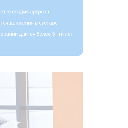
тся стадия артроза
ся движения в суставе
ерапии длится более 5–ти лет