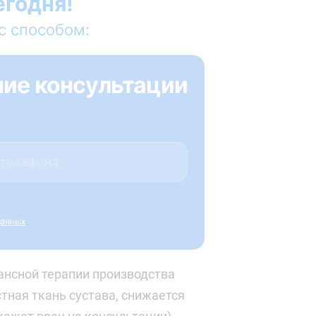
егодня!
с способом:
ние консультации
данных
ансной терапии производства
тная ткань сустава, снижается