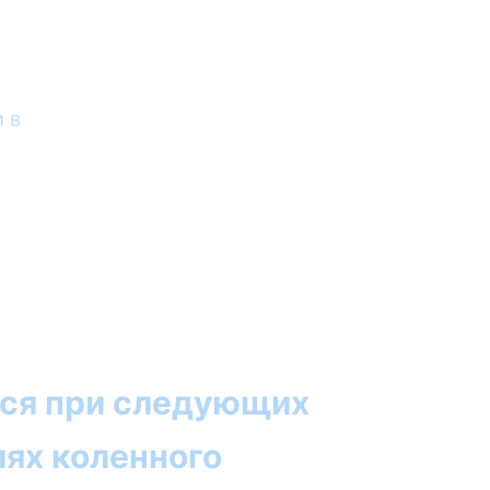
 в
ся при следующих
иях коленного