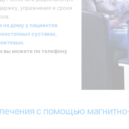
держку, упражнения и сроки
ров.
 на дому у пациентов
еностопных суставах,
локтевых.
и вы можете по телефону
 лечения с помощью магнитно