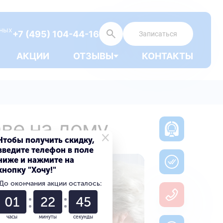
дных
+7 (495) 104-44-16
Записаться
АКЦИИ
ОТЗЫВЫ
КОНТАКТЫ
аве на дому
×
Чтобы получить скидку,
введите телефон в поле
ниже и нажмите на
кнопку "Хочу!"
До окончания акции осталось:
01
22
44
часы
минуты
секунды