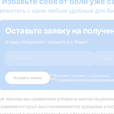
Избавьте себя от боли уже с
вяжитесь с нами любым удобным для Ва
Оставьте заявку на получе
И наш специалист свяжется с Вами!
Нажимая "отправить", я соглашаюсь
Оставить заявку
с
политикой обработки персональных 
ой терапии мы применяем аппараты магнитно-резон
ьзовании которых восстанавливается хрящевая и кос