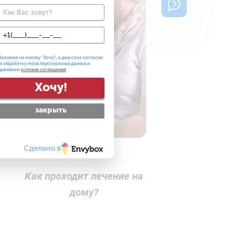
ажимая на кнопку "
Хочу!
", я даю свое согласие
а обработку моих персональных данных и
принимаю
условия соглашения
Хочу!
закрыть
Сделано в
Как проходит лечение на
дому?