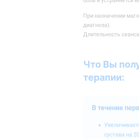
боль и устраняется в
При назначении магн
диагноза).
Длительность сеанса
Что Вы пол
терапии:
В течение пер
Увеличивает
сустава на 2