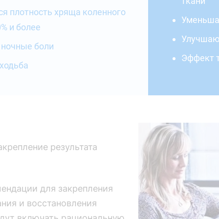
ткани
ся плотность хряща коленного
Уменьшае
0% и более
Улучшают
 ночные боли
Эффект т
 ходьба
акрепление результата
мендации для закрепления
ния и восстановления
удут включать рациональную