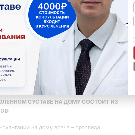
став не
ходя из
дома!
Н
н
вать врача
КОЛЕННОМ СУСТАВЕ НА ДОМУ СОСТОИТ ИЗ
ОВ:
нсультации на дому врача – ортопеда