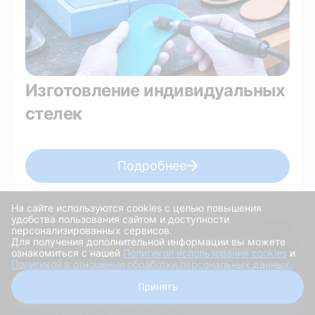
Изготовление индивидуальных
стелек
Подробнее
На сайте используются cookies с целью повышения
удобства пользования сайтом и доступности
персонализированных сервисов.
Для получения дополнительной информации вы можете
ознакомиться с нашей
Политикой использования cookies
и
На консультации врач АртроМедЦентра
Политикой в отношении обработки персональных данных.
составит для вас индивидуальный план
Получить скидку
Принять
аппаратного и медикаментозного лечения,
если это будет необходимо.