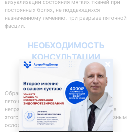
визуализации состояния мягких тканей при
постоянных болях, не поддающихся
назначенному лечению, при разрыве пяточной
фасции.
НЕОБХОДИМОСТЬ
КОНСУЛЬТАЦИИ
×
ПРИ ПОДОЗРЕНИИ
НА ПЯТОЧНУЮ ШПОРУ
Обращение к врачу при подозрении на
пяточную шпору очень важно, так как
неправильное лечение или игнорирование
этого состояния может привести к серьезным
осложнениям, которые включают в себя: