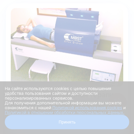
На сайте используются cookies с целью повышения
Магнито-резонансная терапия
удобства пользования сайтом и доступности
персонализированных сервисов.
Для получения дополнительной информации вы можете
Инновационная технология, которая
ознакомиться с нашей
Политикой использования cookies
и
проникает глубоко в поврежденные
Политикой в отношении обработки персональных данных.
ткани на клеточном уровне и
Получить скидку
Принять
восстанавливает их без операции