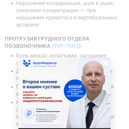
Нарушение координации, шум в ушах,
снижение концентрации — при
нарушении кровотока в вертебральных
артериях
ПРОТРУЗИЯ ГРУДНОГО ОТДЕЛА
ПОЗВОНОЧНИКА
(TH1–TH12):
Боль между лопатками, ощущение
×
стянутости в груди
Дискомфорт при глубоком вдохе или
повороте туловища
Покалывание или онемение в грудной
клетке, животе
Нарушения со стороны органов ЖКТ
(псевдосимптоматика) — возможны
ощущения, схожие с болями в сердце
или желудке