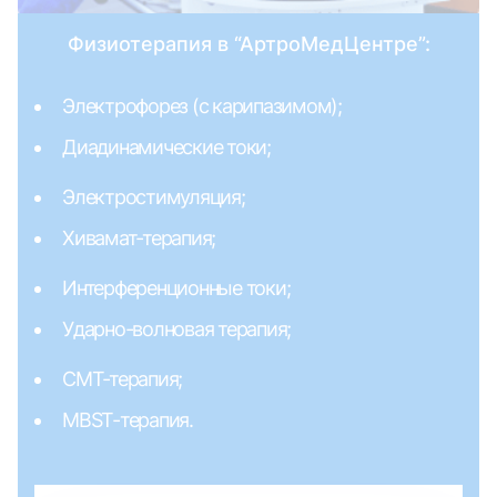
Физиотерапия в “АртроМедЦентре”:
Электрофорез (с карипазимом);
Диадинамические токи;
Электростимуляция;
Хивамат-терапия;
Интерференционные токи;
Ударно-волновая терапия;
СМТ-терапия;
MBST-терапия.