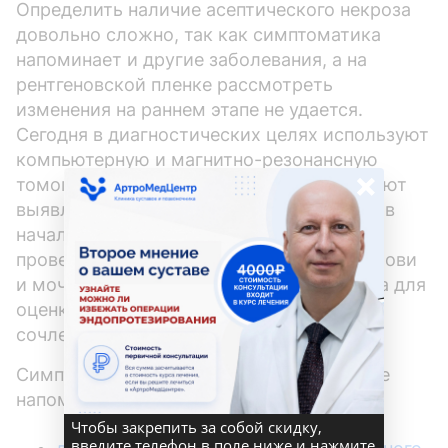
Определить наличие асептического некроза
довольно сложно, так как симптоматика
напоминает и другие заболевания, а на
рентгеновской пленке рассмотреть
изменения на раннем этапе не удается.
Сегодня в диагностических целях используют
компьютерную и магнитно-резонансную
×
томографию. Эти процедуры способствуют
выявлению нарушений в костных тканях в
начале развития. Кроме того, требуется
провести лабораторное исследование крови
и мочи, а также пройти осмотр у доктора для
оценки рефлексов и подвижности
сочленений.
Симптоматика при асептическом некрозе
напоминает другие заболевания:
Чтобы закрепить за собой скидку,
введите телефон в поле ниже и нажмите