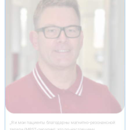
„Я и мои пациенты благодарны магнитно-резонансной
терапи (MBST-терапии): это по-настоящему