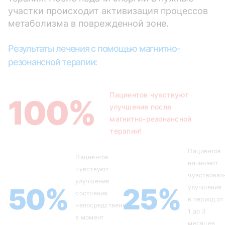
участки происходит активизация процессов
метаболизма в поврежденной зоне.
Результаты лечения с помощью магнитно-
резонансной терапии:
Пациентов чувствуют
100%
улучшение после
магнитно-резонансной
терапии!
Пациентов
Пациентов
начинают
чувствуют
чувствоват
улучшение
50%
25%
улучшения
состояния
в период от
непосредственно
1 до 3
в момент
месяцев