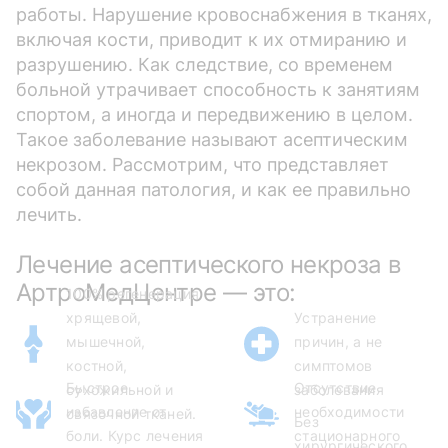
работы. Нарушение кровоснабжения в тканях,
включая кости, приводит к их отмиранию и
разрушению. Как следствие, со временем
больной утрачивает способность к занятиям
спортом, а иногда и передвижению в целом.
Такое заболевание называют асептическим
некрозом. Рассмотрим, что представляет
собой данная патология, и как ее правильно
лечить.
Лечение асептического некроза в
АртроМедЦентре — это:
100% регенерация
хрящевой,
Устранение
мышечной,
причин, а не
костной,
симптомов
Быстрое
Отсутствие
сухожильной и
заболевания
избавление от
необходимости
связочной тканей.
Без
боли. Курс лечения
стационарного
хирургического