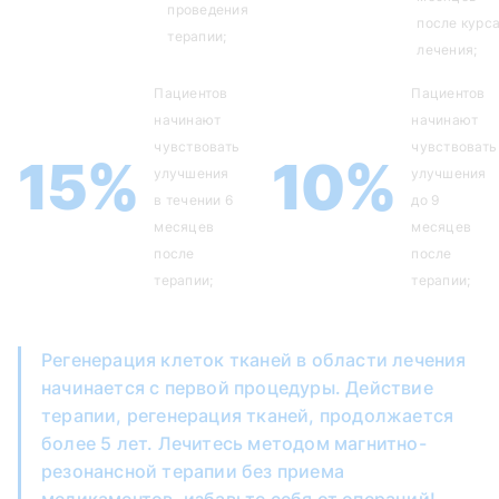
проведения
после курс
терапии;
лечения;
Пациентов
Пациентов
начинают
начинают
чувствовать
чувствовать
15%
10%
улучшения
улучшения
в течении 6
до 9
месяцев
месяцев
после
после
терапии;
терапии;
Регенерация клеток тканей в области лечения
начинается с первой процедуры. Действие
терапии, регенерация тканей, продолжается
более 5 лет. Лечитесь методом магнитно-
резонансной терапии без приема
медикаментов, избавьте себя от операций!