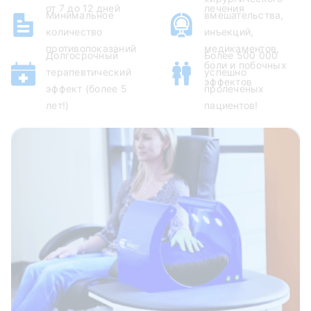
от 7 до 12 дней
лечения
Минимальное
вмешательства,
количество
инъекций,
противопоказаний
медикаментов,
Долгосрочный
Более 500 000
боли и побочных
терапевтический
успешно
эффектов
эффект (более 5
пролеченых
лет!)
пациентов!