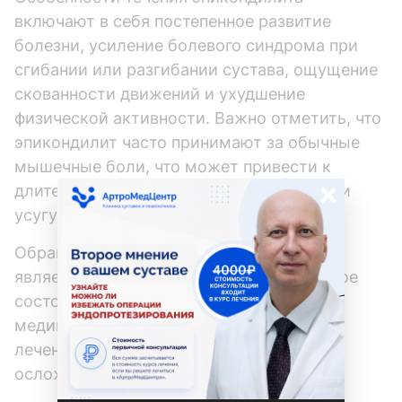
включают в себя постепенное развитие
болезни, усиление болевого синдрома при
сгибании или разгибании сустава, ощущение
скованности движений и ухудшение
физической активности. Важно отметить, что
эпикондилит часто принимают за обычные
мышечные боли, что может привести к
×
длительному игнорированию проблемы и
усугублению ее течения.
Обращение к врачу при эпикондилите
является обязательным, поскольку данное
состояние требует компетентной
медицинской помощи для эффективного
лечения и предотвращения возможных
осложнений.