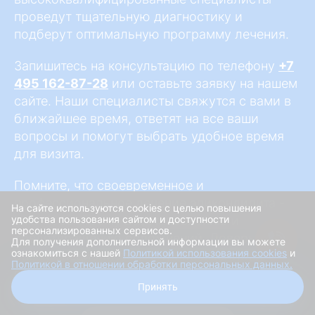
проведут тщательную диагностику и
подберут оптимальную программу лечения.
Запишитесь на консультацию по телефону
+7
495 162-87-28
или оставьте заявку на нашем
сайте. Наши специалисты свяжутся с вами в
ближайшее время, ответят на все ваши
вопросы и помогут выбрать удобное время
для визита.
Помните, что своевременное и
профессиональное лечение эпикондилита -
На сайте используются cookies с целью повышения
ключ к быстрому восстановлению и
удобства пользования сайтом и доступности
персонализированных сервисов.
предотвращению осложнений. Доверьтесь
Для получения дополнительной информации вы можете
ознакомиться с нашей
Политикой использования cookies
и
опыту специалистов АртроМедЦентра и
Политикой в отношении обработки персональных данных.
сделайте первый шаг к активной жизни без
Получить скидку
Принять
боли!