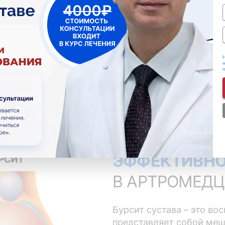
Н
н
 СУСТАВА?
ЭФФЕКТИВНО
В АРТРОМЕДЦ
Бурсит сустава – это во
представляет собой меш