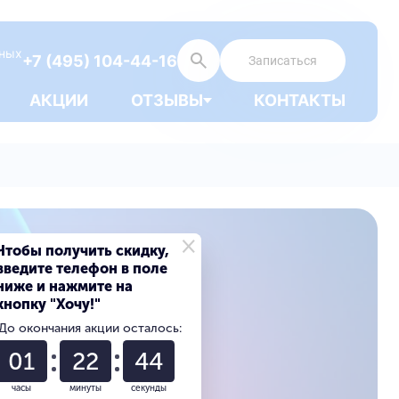
дных
+7 (495) 104-44-16
Записаться
АКЦИИ
ОТЗЫВЫ
КОНТАКТЫ
×
Чтобы получить скидку,
введите телефон в поле
ниже и нажмите на
кнопку "Хочу!"
До окончания акции осталось:
01
22
43
часы
минуты
секунды