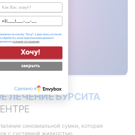
ажимая на кнопку "
Хочу!
", я даю свое согласие
а обработку моих персональных данных и
принимаю
условия соглашения
Хочу!
закрыть
Сделано в
Е ЛЕЧЕНИЕ БУРСИТА
ЕНТРЕ
спаление синовиальной сумки, которая
ок с суставной жидкостью.