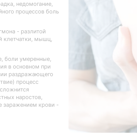
адка, недомогание,
йного процессов боль
гмона - разлитой
й клетчатки, мышц,
, боли умеренные,
ия в основном при
твии раздражающего
твие) процесс
осложнится
тных наростов,
е заражением крови -