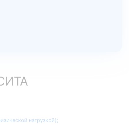
СИТА
изической нагрузкой);