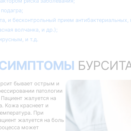
актором риска заболевания;
 подагра;
та, и бесконтрольный прием антибактериальных, 
ная волчанка, и др.);
русным, и т.д.
СИМПТОМЫ
БУРСИТ
урсит бывает острым и
рессировании патологии
 Пациент жалуется на
а. Кожа краснеет и
температура. При
ациент жалуется на боль
процесса может