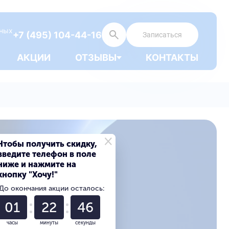
дных
+7 (495) 104-44-16
Записаться
АКЦИИ
ОТЗЫВЫ
КОНТАКТЫ
×
Чтобы получить скидку,
введите телефон в поле
ниже и нажмите на
кнопку "Хочу!"
До окончания акции осталось:
01
22
44
часы
минуты
секунды