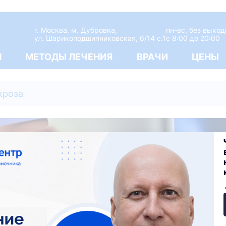
г. Москва, м. Дубровка,
пн-вс, без выхо
ул. Шарикоподшипниковская, 6/14 с.1
c 8:00 до 20:00
М
МЕТОДЫ ЛЕЧЕНИЯ
ВРАЧИ
ЦЕНЫ
кроза