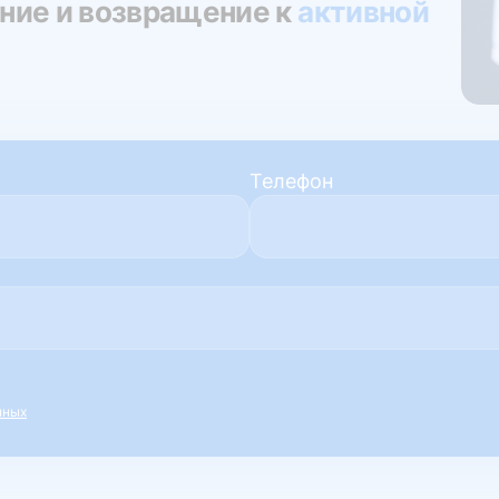
ние и возвращение к
активной
Телефон
нных