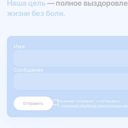
Наша цель
— полное выздоровле
жизни без боли.
Имя
Сообщение
Нажимая "отправить", я соглашаюсь
Отправить
с
политикой обработки персональных да