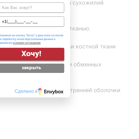
ся поражением влагалища сухожилий
ой-либо патологической тканью.
ажимая на кнопку "
Хочу!
", я даю свое согласие
а обработку моих персональных данных и
принимаю
условия соглашения
бежно ведет к деформации костной ткани
Хочу!
ушением кровоснабжения и обменных
закрыть
ение хрящевой ткани, внутренней оболочки
Сделано в