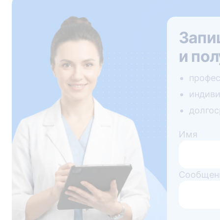
Запи
и пол
профес
индиви
долгос
Имя
Сообщен