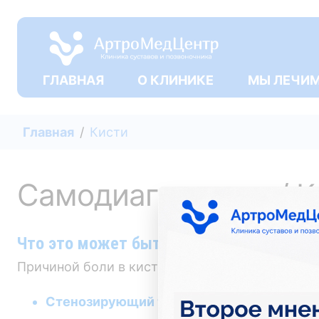
ГЛАВНАЯ
О КЛИНИКЕ
МЫ ЛЕЧИ
Главная
Кисти
Самодиагностика / К
Что это может быть?
Причиной боли в кистях может служить:
Стенозирующий тендовагинит де Кервен