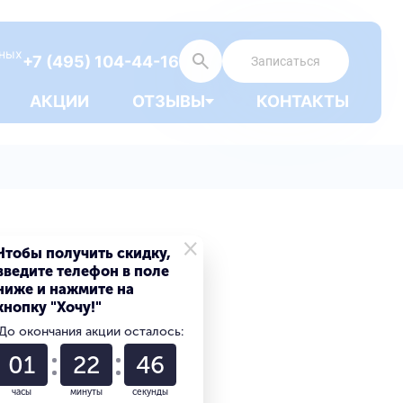
дных
+7 (495) 104-44-16
Записаться
АКЦИИ
ОТЗЫВЫ
КОНТАКТЫ
×
Чтобы получить скидку,
введите телефон в поле
ниже и нажмите на
кнопку "Хочу!"
До окончания акции осталось:
01
22
45
часы
минуты
секунды