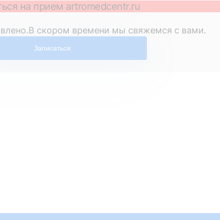
ься на прием artromedcentr.ru
влено.В скором времени мы свяжемся с вами.
Записаться