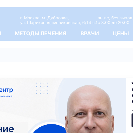
г. Москва, м. Дубровка,
пн-вс, без выхо
ул. Шарикоподшипниковская, 6/14 с.1
c 8:00 до 20:00
М
МЕТОДЫ ЛЕЧЕНИЯ
ВРАЧИ
ЦЕНЫ
исти
а