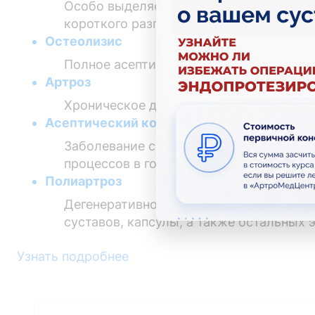
Особо выделяемая своеобразная форма
короткого разгибателя и длинной отв
Остеолизис
Полное асептическое рассасывание все
Артроз
Хроническое дегенеративно-дистрофиче
Асептический костный некроз
Заболевание сустава, сопровождающее
процессов в головке кости.
Полиартроз
Дегенеративно-дистрофическое заболе
суставов, капсулы, а также остальных 
Узнать подробнее