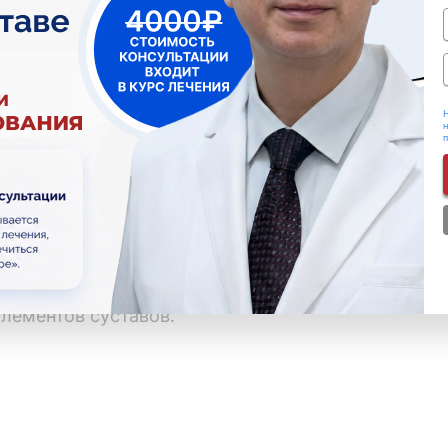
 хронического тендовагинита, характеризующая
одящей мышцы большого пальца кисти.
х элементов костной ткани без замещения их как
Н
н
ское изменение суставного хряща, которое неиз
ся омертвением костной ткани, вызванным нар
вание суставов, при котором наблюдается пораж
элементов суставов.