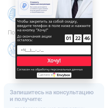
Чтобы закрепить за собой скидку,
введите телефон в поле ниже и нажмите
на кнопку "Хочу!"
Поясничный отдел
До окончания акции
:
:
01
22
45
осталось:
Хочу!
Согласен на обработку персональных данных
Сделано в
Запишитесь на консультацию
и получите: