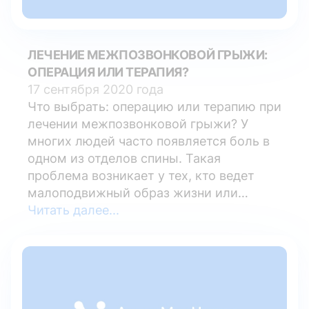
ЛЕЧЕНИЕ МЕЖПОЗВОНКОВОЙ ГРЫЖИ:
ОПЕРАЦИЯ ИЛИ ТЕРАПИЯ?
17 сентября 2020 года
Что выбрать: операцию или терапию при
лечении межпозвонковой грыжи? У
многих людей часто появляется боль в
одном из отделов спины. Такая
проблема возникает у тех, кто ведет
малоподвижный образ жизни или
наоборот, часто вынужден носить или
Читать далее...
поднимать тяжести. Межпозвоночная
грыжа является одной из частых причин
появления боли и других неприятных
симптомов. При развитии такого
заболевания главным методом лечения