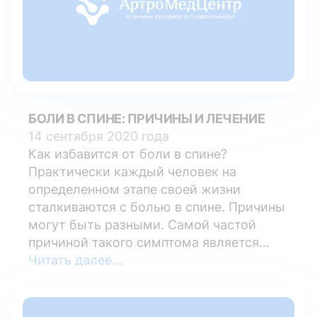
является консервативная терапия с
использованием медикаментозных
средств и физиотерапии. В случае
запущенной стадии грыжи врачи
рассматривают целесообразность
оперативного вмешательства.
Межпозвонковая грыжа поясничного
БОЛИ В СПИНЕ: ПРИЧИНЫ И ЛЕЧЕНИЕ
отдела — что это? Давление между
14 сентября 2020 года
позвонками снижается с помощью
Как избавится от боли в спине?
межпозвоночных дисков. При
Практически каждый человек на
образовании межпозвоночной грыжи
определенном этапе своей жизни
происходит выпячивание ядра
сталкиваются с болью в спине. Причины
межпозвоночного диска в полость
могут быть разными. Самой частой
позвоночника. Такой негативный
причиной такого симптома является
процесс является следствием
остеохондроз. Если правильное лечение
Читать далее...
разрушения фиброзного кольца. В норме
этой болезни отсутствует, начинает
фиброзное кольцо располагается вокруг
развиваться межпозвоночная грыжа.
межпозвоночного диска, так давление
Лечение грыжи длительное, часто