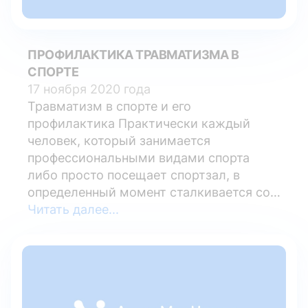
ПРОФИЛАКТИКА ТРАВМАТИЗМА В
СПОРТЕ
17 ноября 2020 года
Травматизм в спорте и его
профилактика Практически каждый
человек, который занимается
профессиональными видами спорта
либо просто посещает спортзал, в
определенный момент сталкивается со
спортивной травмой. После такого
Читать далее...
повреждения очень важно как можно
раньше оказать пострадавшему
помощь. От этого зависит дальнейшее
восстановление мышц, связок или
суставов. Правильно проведенное