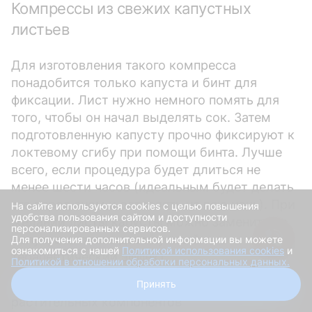
Компрессы из свежих капустных
листьев
Для изготовления такого компресса
понадобится только капуста и бинт для
фиксации. Лист нужно немного помять для
того, чтобы он начал выделять сок. Затем
подготовленную капусту прочно фиксируют к
локтевому сгибу при помощи бинта. Лучше
всего, если процедура будет длиться не
менее шести часов (идеальным будет делать
его перед сном и оставлять на всю ночь). При
На сайте используются cookies с целью повышения
удобства пользования сайтом и доступности
желании листы капусты можно заменить на
персонализированных сервисов.
лопух, это также даст нужный
Для получения дополнительной информации вы можете
ознакомиться с нашей
Политикой использования cookies
и
терапевтический эффект.
Политикой в отношении обработки персональных данных.
Получить скидку
— Мази и растирки из натуральных
Принять
растительных компонентов