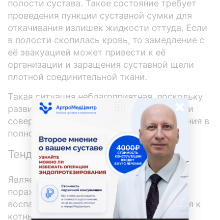
полости сустава. Такое состояние требует
проведения пункции суставной сумки для
откачивания излишек жидкости оттуда. Если
в полости скопилась кровь, то замедление с
её эвакуацией может привести к её
организации и заращения суставной щели
плотной соединительной ткани.
Такая ситуация неблагоприятная, поскольку
×
развивается анкилоз (утрата способности
совершать активные и пассивные движения в
полном объеме).
Тендинит
Является воспалительной патологией,
поражающей сухожилия мышц. При
воспалении сухожилий, которые крепятся к
котным элементам, входящих в состав