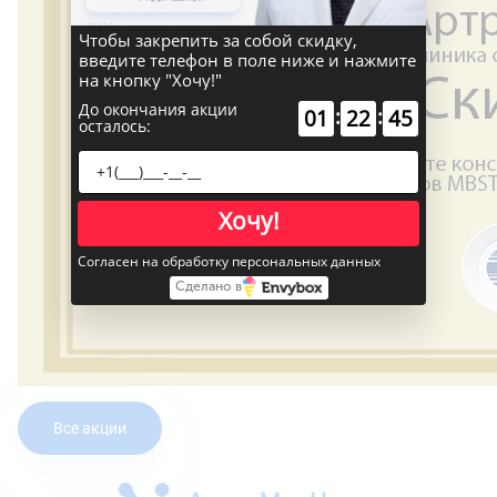
Чтобы закрепить за собой скидку,
введите телефон в поле ниже и нажмите
на кнопку "Хочу!"
До окончания акции
:
:
01
22
45
осталось:
Хочу!
Согласен на обработку персональных данных
Сделано в
Все акции